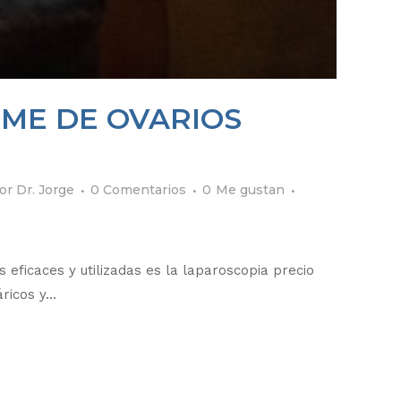
OME DE OVARIOS
or
Dr. Jorge
0 Comentarios
0
Me gustan
 eficaces y utilizadas es la laparoscopia precio
icos y...