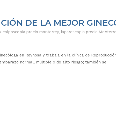
NCIÓN DE LA MEJOR GINE
a
,
colposcopia precio monterrey
,
laparoscopia precio Monterr
necóloga en Reynosa y trabaja en la clínica de Reproducció
embarazo normal, múltiple o de alto riesgo; también se...