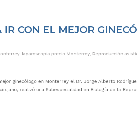
A IR CON EL MEJOR GINEC
Monterrey
,
laparoscopia precio Monterrey
,
Reproducción asist
jor ginecólogo en Monterrey el Dr. Jorge Alberto Rodríguez
ujano, realizó una Subespecialidad en Biología de la Repro