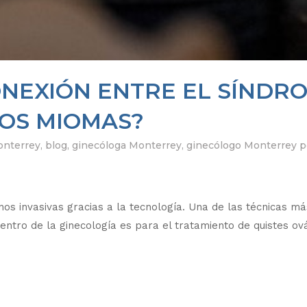
NEXIÓN ENTRE EL SÍNDR
LOS MIOMAS?
onterrey
,
blog
,
ginecóloga Monterrey
,
ginecólogo Monterrey
p
os invasivas gracias a la tecnología. Una de las técnicas más
entro de la ginecología es para el tratamiento de quistes ovár