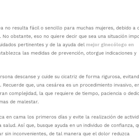
 no resulta fácil o sencillo para muchas mujeres, debido a 
 No obstante, eso no quiere decir que sea una situación imp
uidados pertinentes y de la ayuda del
mejor ginecólogo en
establezca las medidas de prevención, otorgue indicaciones y
sona descanse y cuide su cicatriz de forma rigurosa, evitand
a. Recuerde que, una cesárea es un procedimiento invasivo, 
an complejidad, la que requiere de tiempo, paciencia o dedi
omas de malestar.
a en cama los primeros días y evite la realización de activi
a salud. Así que, busque ayuda en un individuo de confianza, q
r sin inconvenientes, de tal manera que el dolor reduzca