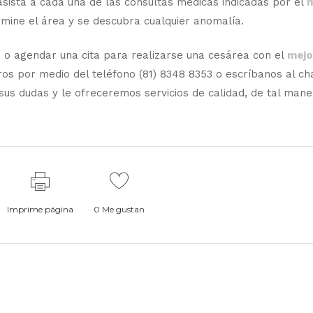
asista a cada una de las consultas médicas indicadas por el
m
xamine el área y se descubra cualquier anomalía.
 o agendar una cita para realizarse una cesárea con el
mejo
os por medio del teléfono (81) 8348 8353 o escríbanos al ch
us dudas y le ofreceremos servicios de calidad, de tal man
Imprime página
0
Me gustan