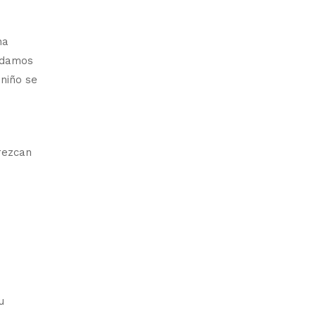
na
ndamos
 niño se
rezcan
u