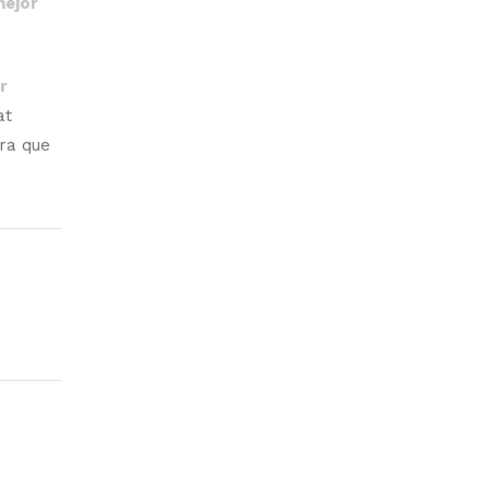
ejor
r
at
era que