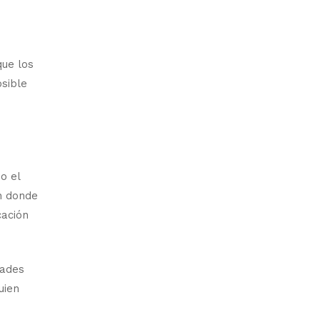
que los
osible
o el
en donde
cación
dades
uien