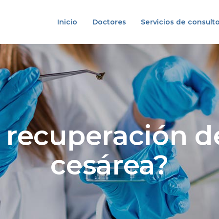
Inicio
Doctores
Servicios de consulto
 recuperación d
cesárea?