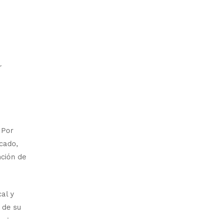
s
r
 Por
scado,
nción de
al y
 de su