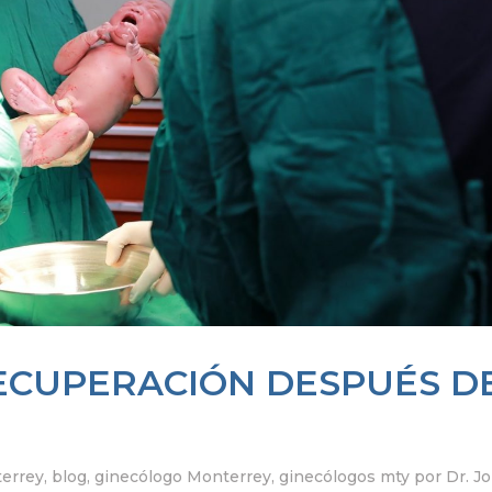
ECUPERACIÓN DESPUÉS D
terrey
,
blog
,
ginecólogo Monterrey
,
ginecólogos mty
por
Dr. J