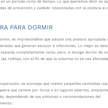
s en un período corto de tiempo. Lo que queremos decir es qu
as de prevención y cuidado relacionadas con la postura al d
RA PARA DORMIR
bdomen, es imprescindible que adopte una postura apropiada 
teriales que generan escozor e infecciones. Lo mejor es des
a espalda completamente recta; pero, si escoge dormir de co
s rodillas, con el fin de que la columna no se vea afectada
uperación, se aconseja que realice pequeñas caminatas cu
equiere que camine por horas o en lugares abiertos, simplem
más, dependiendo de sus síntomas o recomendaciones del
miento.