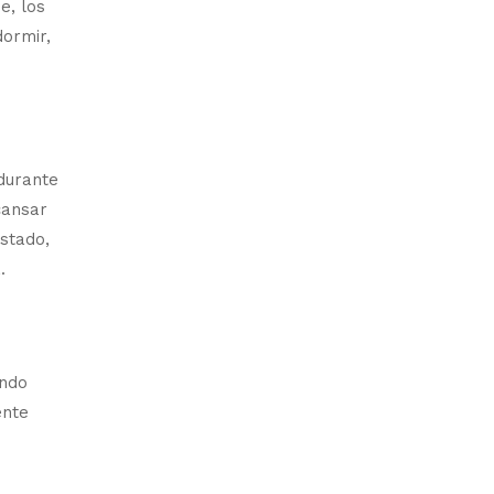
e, los
ormir,
durante
cansar
stado,
.
ando
ente