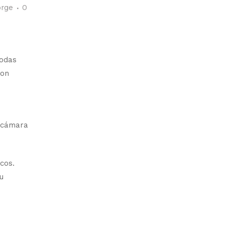
orge
0
todas
son
a cámara
cos.
u