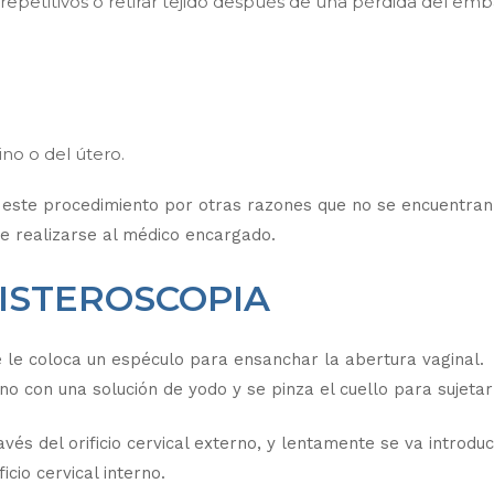
epetitivos o retirar tejido después de una pérdida del emb
no o del útero.
este procedimiento por otras razones que no se encuentran
be realizarse al médico encargado.
HISTEROSCOPIA
e le coloca un espéculo para ensanchar la abertura vaginal.
ino con una solución de yodo y se pinza el cuello para sujetar
vés del orificio cervical externo, y lentamente se va introduc
icio cervical interno.