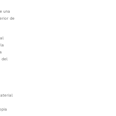
de una
erior de
al
 la
a
 del
aterial
opia