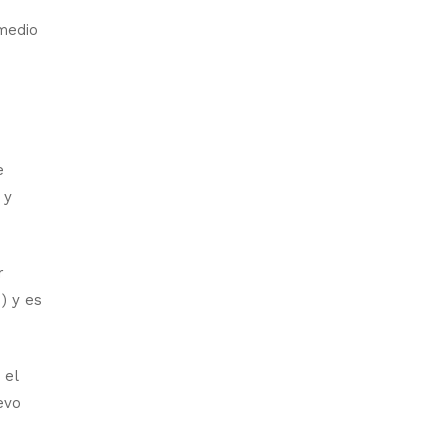
 medio
e
 y
r
) y es
 el
evo