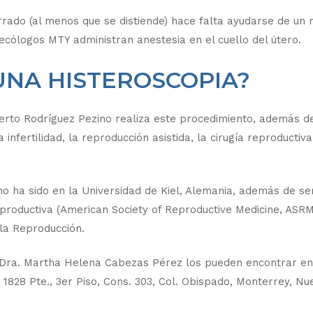
rrado (al menos que se distiende) hace falta ayudarse de un
necólogos MTY administran anestesia en el cuello del útero.
UNA HISTEROSCOPIA?
lberto Rodríguez Pezino realiza este procedimiento, además d
infertilidad, la reproducción asistida, la cirugía reproductiva
no ha sido en la Universidad de Kiel, Alemania, además de se
roductiva (American Society of Reproductive Medicine, ASRM
 la Reproducción.
a Dra. Martha Helena Cabezas Pérez los pueden encontrar en
 1828 Pte., 3er Piso, Cons. 303, Col. Obispado, Monterrey, Nu