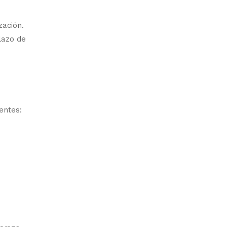
zación.
lazo de
entes: