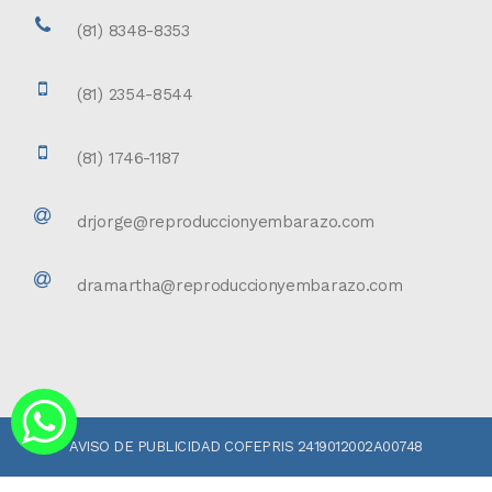
(81) 8348-8353
(81) 2354-8544
(81) 1746-1187
drjorge@reproduccionyembarazo.com
dramartha@reproduccionyembarazo.com
AVISO DE PUBLICIDAD COFEPRIS 2419012002A00748
<